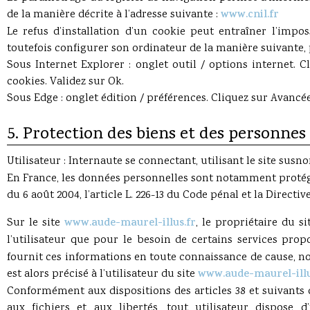
de la manière décrite à l’adresse suivante :
www.cnil.fr
Le refus d’installation d’un cookie peut entraîner l’imposs
toutefois configurer son ordinateur de la manière suivante, p
Sous Internet Explorer : onglet outil / options internet. C
cookies. Validez sur Ok.
Sous Edge : onglet édition / préférences. Cliquez sur Avancées
5. Protection des biens et des personnes
Utilisateur : Internaute se connectant, utilisant le site sus
En France, les données personnelles sont notamment protégées
du 6 août 2004, l’article L. 226-13 du Code pénal et la Direct
Sur le site
www.aude-maurel-illus.fr
, le propriétaire du s
l’utilisateur que pour le besoin de certains services prop
fournit ces informations en toute connaissance de cause, no
est alors précisé à l’utilisateur du site
www.aude-maurel-illu
Conformément aux dispositions des articles 38 et suivants de
aux fichiers et aux libertés, tout utilisateur dispose d