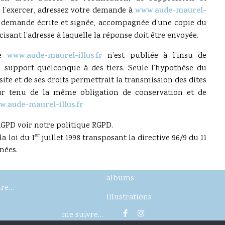
 l’exercer, adressez votre demande à
www.aude-maurel-
 demande écrite et signée, accompagnée d’une copie du
écisant l’adresse à laquelle la réponse doit être envoyée.
te
www.aude-maurel-illus.fr
n’est publiée à l’insu de
un support quelconque à des tiers. Seule l’hypothèse du
ite et de ses droits permettrait la transmission des dites
our tenu de la même obligation de conservation et de
.aude-maurel-illus.fr
RGPD voir notre politique RGPD.
er
a loi du 1
juillet 1998 transposant la directive 96/9 du 11
nées.
albums
ire…
illustrations
me suivre…