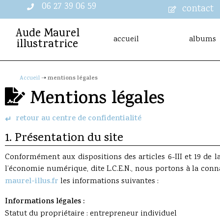
06 27 39 06 59
contact
Aude Maurel
accueil
albums
illustratrice
mentions légales
Accueil
➝
Mentions légales
retour au centre de confidentialité
↵
1. Présentation du site
Conformément aux dispositions des articles 6-III et 19 de l
l’économie numérique, dite L.C.E.N., nous portons à la connai
maurel-illus.fr
les informations suivantes :
Informations légales :
Statut du propriétaire : entrepreneur individuel