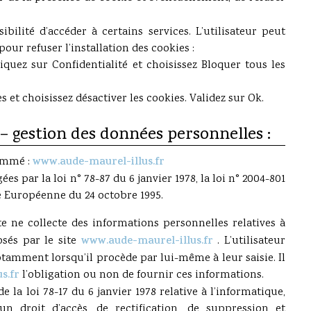
ibilité d’accéder à certains services. L’utilisateur peut
our refuser l’installation des cookies :
liquez sur Confidentialité et choisissez Bloquer tous les
 et choisissez désactiver les cookies. Validez sur Ok.
 – gestion des données personnelles :
nommé :
www.aude-maurel-illus.fr
 par la loi n° 78-87 du 6 janvier 1978, la loi n° 2004-801
ive Européenne du 24 octobre 1995.
ite ne collecte des informations personnelles relatives à
osés par le site
www.aude-maurel-illus.fr
. L’utilisateur
tamment lorsqu’il procède par lui-même à leur saisie. Il
s.fr
l’obligation ou non de fournir ces informations.
 la loi 78-17 du 6 janvier 1978 relative à l’informatique,
’un droit d’accès, de rectification, de suppression et