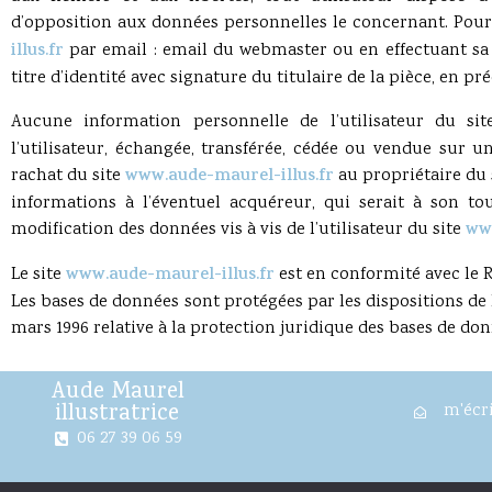
d’opposition aux données personnelles le concernant. Pour
illus.fr
par email : email du webmaster ou en effectuant sa
titre d’identité avec signature du titulaire de la pièce, en pr
Aucune information personnelle de l’utilisateur du si
l’utilisateur, échangée, transférée, cédée ou vendue sur 
rachat du site
www.aude-maurel-illus.fr
au propriétaire du s
informations à l’éventuel acquéreur, qui serait à son t
modification des données vis à vis de l’utilisateur du site
www
Le site
www.aude-maurel-illus.fr
est en conformité avec le 
Les bases de données sont protégées par les dispositions de l
mars 1996 relative à la protection juridique des bases de don
Aude Maurel
illustratrice
m'écr
06 27 39 06 59