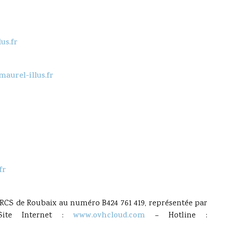
us.fr
aurel-illus.fr
fr
u RCS de Roubaix au numéro B424 761 419, représentée par
ite Internet :
www.ovhcloud.com
– Hotline :