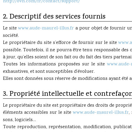
http://ovh.com/fr/contact/support/
2. Descriptif des services fournis
Le site
www.aude-maurel-illus.fr
a pour objet de fournir un
société.
Le propriétaire du site s’efforce de fournir sur le site
www.a
possible. Toutefois, il ne pourra être tenu responsable des 
à jour, qu’elles soient de son fait ou du fait des tiers parten
Toutes les informations proposées sur le site
www.aude-m
exhaustives, et sont susceptibles d’évoluer.
Elles sont données sous réserve de modifications ayant été 
3. Propriété intellectuelle et contrefaçon
Le propriétaire du site est propriétaire des droits de proprié
éléments accessibles sur le site
www.aude-maurel-illus.fr
,
sons, logiciels…
Toute reproduction, représentation, modification, publicati