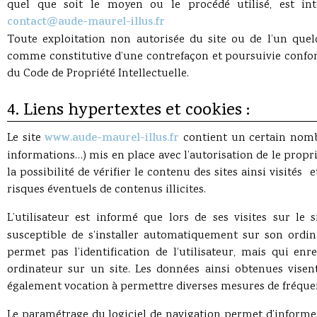
quel que soit le moyen ou le procédé utilisé, est inter
contact@aude-maurel-illus.fr
Toute exploitation non autorisée du site ou de l’un quel
comme constitutive d’une contrefaçon et poursuivie conform
du Code de Propriété Intellectuelle.
4. Liens hypertextes et cookies :
Le site
www.aude-maurel-illus.fr
contient un certain nombre
informations…) mis en place avec l’autorisation de le proprié
la possibilité de vérifier le contenu des sites ainsi visités
risques éventuels de contenus illicites.
L’utilisateur est informé que lors de ses visites sur le 
susceptible de s’installer automatiquement sur son ordina
permet pas l’identification de l’utilisateur, mais qui enr
ordinateur sur un site. Les données ainsi obtenues visent 
également vocation à permettre diverses mesures de fréque
Le paramétrage du logiciel de navigation permet d’informer