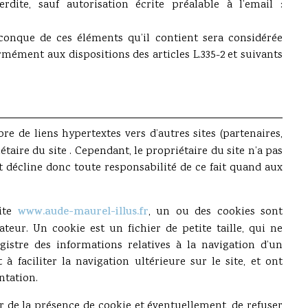
dite, sauf autorisation écrite préalable à l’email :
conque de ces éléments qu’il contient sera considérée
ément aux dispositions des articles L.335-2 et suivants
 de liens hypertextes vers d’autres sites (partenaires,
taire du site . Cependant, le propriétaire du site n’a pas
 et décline donc toute responsabilité de ce fait quand aux
site
www.aude-maurel-illus.fr
, un ou des cookies sont
teur. Un cookie est un fichier de petite taille, qui ne
egistre des informations relatives à la navigation d’un
à faciliter la navigation ultérieure sur le site, et ont
ntation.
 de la présence de cookie et éventuellement, de refuser