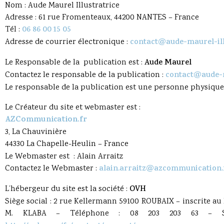
Nom : Aude Maurel Illustratrice
Adresse :
61 rue Fromenteaux
, 44200 NANTES – France
Tél :
06 86 00 15 05
Adresse de courrier électronique :
contact@aude-maurel-ill
Le Responsable de la publication est :
Aude Maurel
Contactez le responsable de la publication :
contact@aude-m
Le responsable de la publication est une personne physique
Le Créateur du site et webmaster est :
AZCommunication.fr
3, La Chauvinière
44330 La Chapelle-Heulin – France
Le Webmaster est : Alain Arraitz
Contactez le Webmaster :
alain.arraitz@azcommunication.
L’hébergeur du site est la société :
OVH
Siège social : 2 rue Kellermann 59100 ROUBAIX – inscrite a
M. KLABA – Téléphone : 08 203 203 63 – S