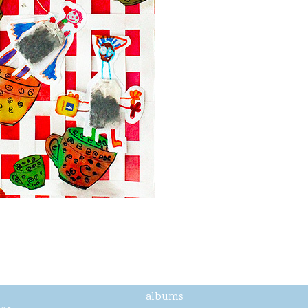
L’invitation
Aujourd’hui, nous avons inv
nous espérons qu’il préparera
Projet de livre réalisé sur 
classe de moyenne / grande
maternelle Louis Davy, Abb
albums
techniques : gouaches, pein