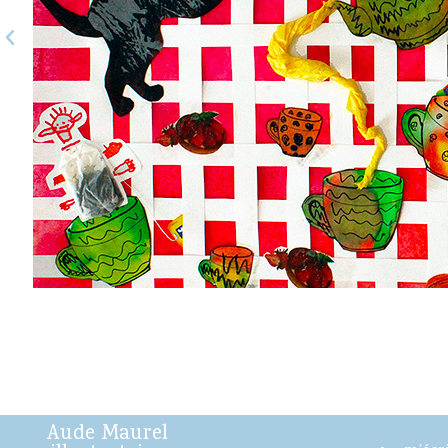
s
ole
Aude Maurel
,