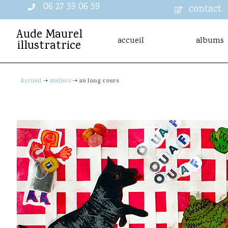
06 27 39 06 59
contact
Aude Maurel
accueil
albums
illustratrice
au long cours
Accueil
➝
ateliers
➝