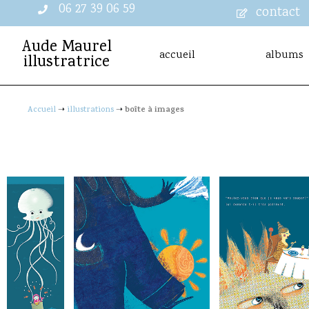
06 27 39 06 59
contact
Aude Maurel
accueil
albums
illustratrice
boîte à images
Accueil
➝
illustrations
➝