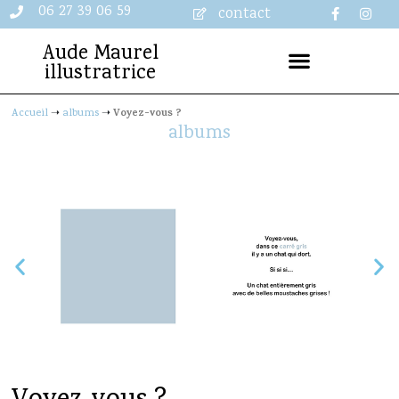
06 27 39 06 59
contact
Aude Maurel
illustratrice
Voyez-vous ?
Accueil
➝
albums
➝
albums