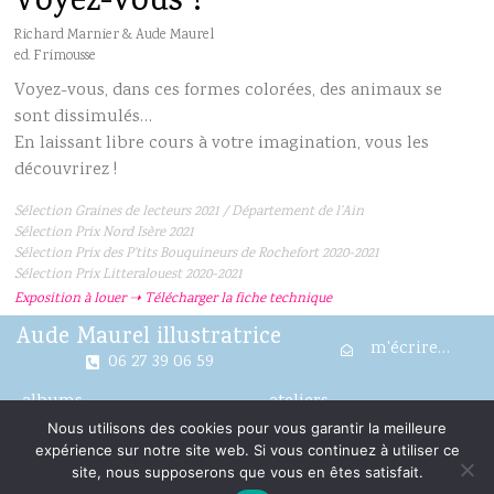
Voyez-vous ?
Richard Marnier & Aude Maurel
ed. Frimousse
Voyez-vous, dans ces formes colorées, des animaux se
sont dissimulés…
En laissant libre cours à votre imagination, vous les
découvrirez !
Sélection Graines de lecteurs 2021 / Département de l’Ain
Sélection Prix Nord Isère 2021
Sélection Prix des P’tits Bouquineurs de Rochefort 2020-2021
Sélection Prix Litteralouest 2020-2021
Exposition à louer ➝ Télécharger la fiche technique
Aude Maurel illustratrice
m'écrire…
06 27 39 06 59
albums
ateliers
Nous utilisons des cookies pour vous garantir la meilleure
illustrations
expos/locations
expérience sur notre site web. Si vous continuez à utiliser ce
site, nous supposerons que vous en êtes satisfait.
me suivre…