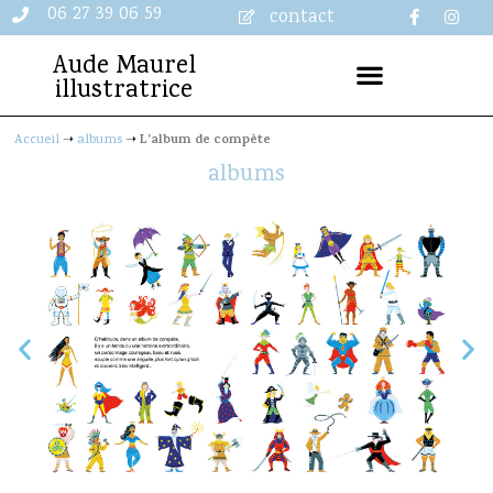
06 27 39 06 59
contact
Aude Maurel
illustratrice
L’album de compète
Accueil
➝
albums
➝
albums