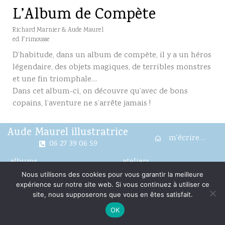
L’Album de Compète
Richard Marnier & Aude Maurel
ed. Frimousse
D’habitude, dans un album de compète, il y a un héros
légendaire, des objets magiques, de terribles monstres
et une fin triomphale…
Dans cet album-ci, on découvre qu’avec de bons
copains, l’aventure ne s’arrête jamais !
Aude Maurel illustratrice
m'écrire…
06 27 39 06 59
albums
ateliers
Nous utilisons des cookies pour vous garantir la meilleure
illustrations
expos/locations
expérience sur notre site web. Si vous continuez à utiliser ce
site, nous supposerons que vous en êtes satisfait.
me suivre…
OK
Tous droits réservés
Mentions légales